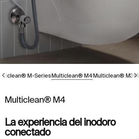
Ir a
Ir a
ulticlean® M-Series
Multiclean® M4
Multiclean® M3
M
Multiclean® M4
La experiencia del inodoro
conectado