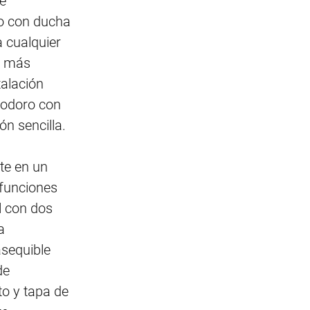
e
ro con ducha
 cualquier
n más
talación
nodoro con
ón sencilla.
te en un
funciones
l con dos
a
asequible
de
to y tapa de