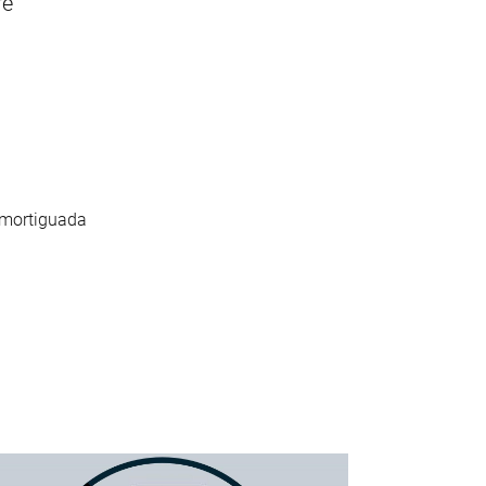
re
amortiguada