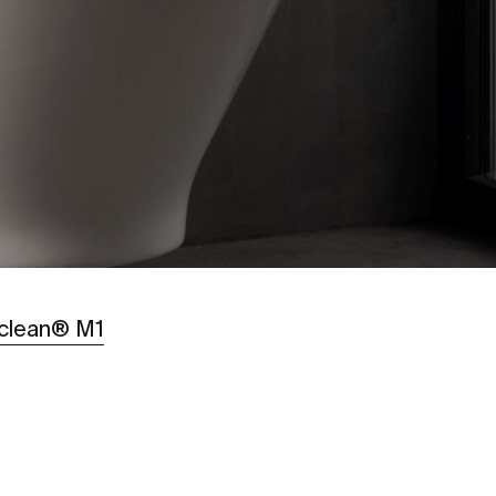
iclean® M1