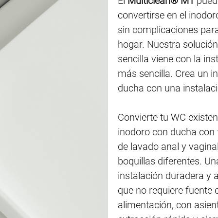
El
Multiclean® M1
pued
convertirse en el inodo
sin complicaciones para
hogar. Nuestra solució
sencilla viene con la ins
más sencilla. Crea un i
ducha con una instalaci
Convierte tu WC existen
inodoro con ducha con 
de lavado anal y vagina
boquillas diferentes. Un
instalación duradera y 
que no requiere fuente 
alimentación, con asien