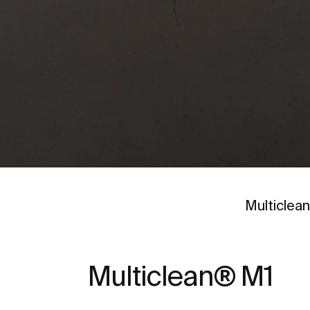
Ir a
Multiclea
Multiclean® M1