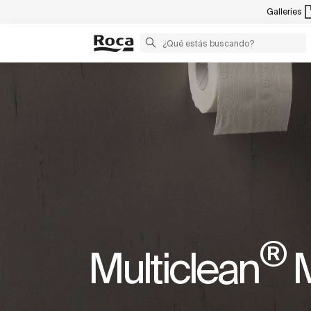
Galleries
®
Multiclean