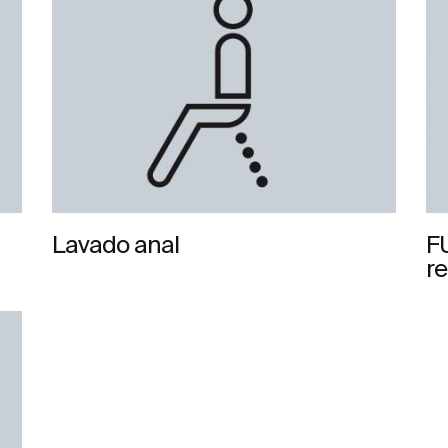
Lavado anal
F
r