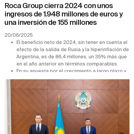
Roca Group cierra 2024 con unos
ingresos de 1.948 millones de euros y
una inversión de 155 millones
20/06/2025
El beneficio neto de 2024, sin tener en cuenta el
efecto de la salida de Rusia y la hiperinflación de
Argentina, es de 86,4 millones, un 35% más que
en el año anterior en términos comparables.
En su apuesta por el crecimiento a largo plazo y
la innovación tecnológica el grupo adquirió
cuatro firmas del sector y tomó o aumentó su
participación en otras tres.
La compañía sigue avanzando en su hoja de ruta
de sostenibilidad con mejoras muy relevantes en
todos los indicadores, por lo que ha conseguido
en 2025 la Medalla de Platino de Ecovadis.
Roca Group ha anunciado recientemente una