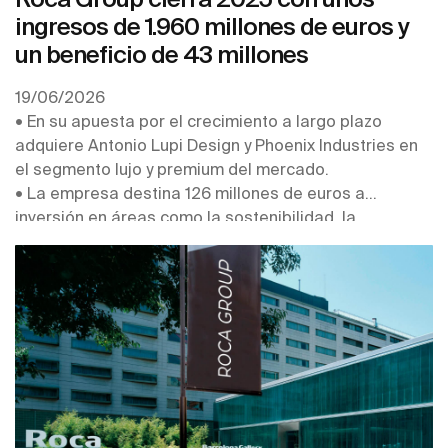
ingresos de 1.960 millones de euros y
un beneficio de 43 millones
19/06/2026
• En su apuesta por el crecimiento a largo plazo
adquiere Antonio Lupi Design y Phoenix Industries en
el segmento lujo y premium del mercado.
• La empresa destina 126 millones de euros a
inversión en áreas como la sostenibilidad, la
digitalización y robotización de sus plantas, la
conectividad de los productos y el refuerzo de sus
centros de competencia.
• Obtiene en 2026 la Medalla de Platino de EcoVadis,
por segundo año consecutivo, y es reconocida con la
inclusión en el ranking Europe’s Climate Leaders 2026
que elabora Financial Times.