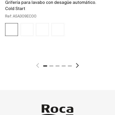
Grifería para lavabo con desagüe automático.
Gr
Cold Start
co
Ref:
A5A309EC00
Re
14
+ 
Ver más