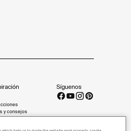
piración
Síguenos
cciones
s y consejos
ectos de referencia
eries
 which help us to made the website work properly, create