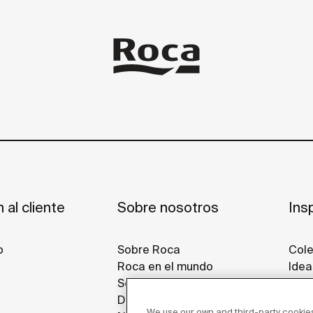
 al cliente
Sobre nosotros
Ins
o
Sobre Roca
Cole
Roca en el mundo
Idea
Sostenibilidad
Proy
Diseño e innovación
Gall
We use our own and third-party cookies