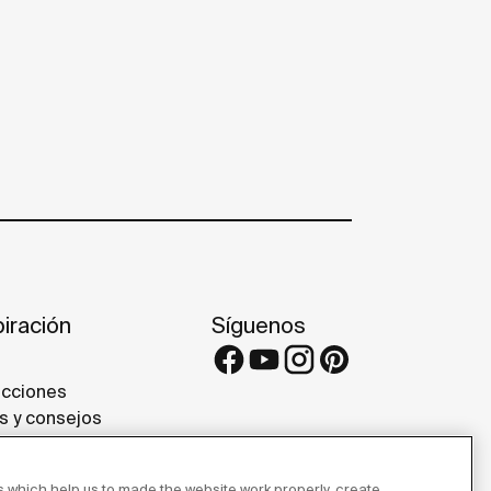
piración
Síguenos
cciones
s y consejos
ectos de referencia
eries
 which help us to made the website work properly, create