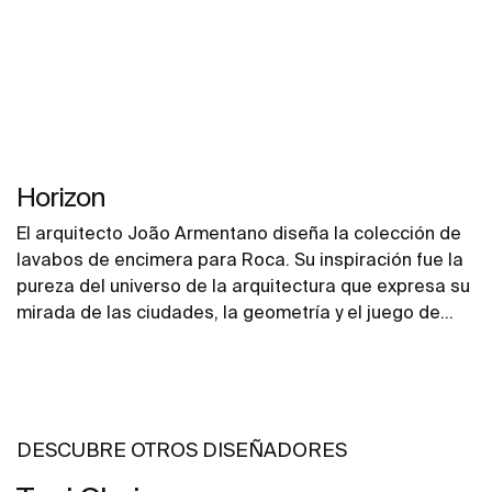
Horizon
El arquitecto João Armentano diseña la colección de
lavabos de encimera para Roca. Su inspiración fue la
pureza del universo de la arquitectura que expresa su
mirada de las ciudades, la geometría y el juego de
sombras y luces. Los modelos Horizon Geometric y
Horizon Skyline 80 ganaron el premio Red Dot Design
Award en la categoría Product Design category.
DESCUBRE OTROS DISEÑADORES